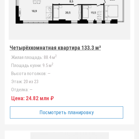
Четырёхкомнатная квартира 133.3 м²
2
Жилая площадь:
88.4 м
2
Площадь кухни:
9.5 м
Высота потолков:
—
Этаж:
20 из 23
Отделка:
—
Цена:
24.82 млн ₽
Посмотреть планировку