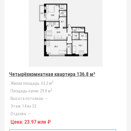
Четырёхкомнатная квартира 136.8 м²
2
Жилая площадь:
62.2 м
2
Площадь кухни:
29.8 м
Высота потолков:
—
Этаж:
14 из 23
Отделка:
—
Цена:
23.97 млн ₽